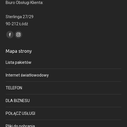
Biuro Obsługi Klienta:
Sterlinga 27/29
90-212 Łódź
Find us on:
Facebook
Instagram
page
page
Mapa strony
opens
opens
in
in
Lista pakietów
new
new
window
window
Internet światłowodowy
TELEFON
DLA BIZNESU
POŁĄCZ USŁUGI
Pliki do pobrania