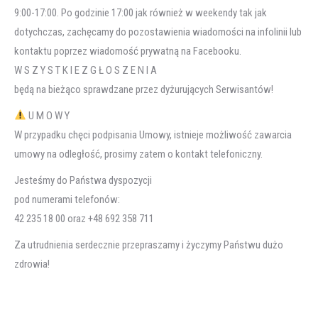
9:00-17:00. Po godzinie 17:00 jak również w weekendy tak jak
dotychczas, zachęcamy do pozostawienia wiadomości na infolinii lub
kontaktu poprzez wiadomość prywatną na Facebooku.
W S Z Y S T K I E Z G Ł O S Z E N I A
będą na bieżąco sprawdzane przez dyżurujących Serwisantów!
U M O W Y
W przypadku chęci podpisania Umowy, istnieje możliwość zawarcia
umowy na odległość, prosimy zatem o kontakt telefoniczny.
Jesteśmy do Państwa dyspozycji
pod numerami telefonów:
42 235 18 00 oraz +48 692 358 711
Za utrudnienia serdecznie przepraszamy i życzymy Państwu dużo
zdrowia!