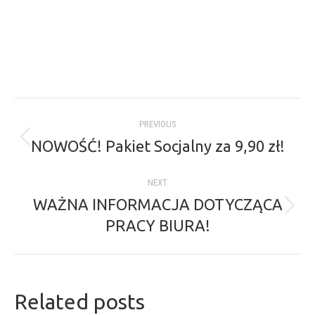
Post
PREVIOUS
navigation
NOWOŚĆ! Pakiet Socjalny za 9,90 zł!
Previous
post:
NEXT
WAŻNA INFORMACJA DOTYCZĄCA
Next
PRACY BIURA!
post:
Related posts