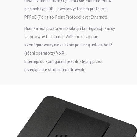
również mechanizmy łączenia się z Internetem w
sieciach typu DSL z wykorzystaniem protokołu
PPPoE (Point-to-Point Protocol over Ethernet).
Bramka jest prosta w instalacji i konfiguracji, każdy
z portów w tej bramce VoIP może zostać
skonfigurowany niezależnie pod inną usługę VoIP
(różni operatorzy VoIP).
Interfejs do konfiguracji jest dostępny przez
przeglądarkę stron internetowych.