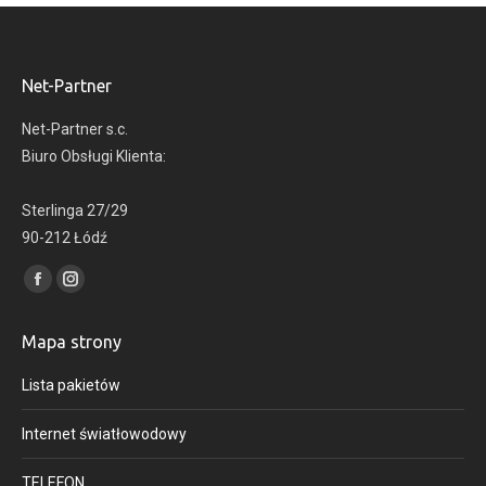
Net-Partner
Net-Partner s.c.
Biuro Obsługi Klienta:
Sterlinga 27/29
90-212 Łódź
Find us on:
Facebook
Instagram
page
page
Mapa strony
opens
opens
in
in
Lista pakietów
new
new
window
window
Internet światłowodowy
TELEFON