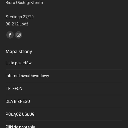
Biuro Obsługi Klienta:
Sterlinga 27/29
90-212 Łódź
Find us on:
Facebook
Instagram
page
page
Mapa strony
opens
opens
in
in
Lista pakietów
new
new
window
window
Internet światłowodowy
TELEFON
DLA BIZNESU
POŁĄCZ USŁUGI
Pliki do pobrania