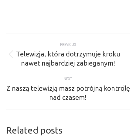
Post
PREVIOUS
navigation
Telewizja, która dotrzymuje kroku
Previous
nawet najbardziej zabieganym!
post:
NEXT
Z naszą telewizją masz potrójną kontrolę
Next
nad czasem!
post:
Related posts