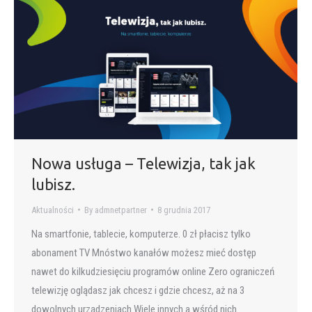
Nowa usługa – Telewizja, tak jak
lubisz.
Aktualności
By
admnetpartner
8 grudnia 2017
Na smartfonie, tablecie, komputerze. 0 zł płacisz tylko
abonament TV Mnóstwo kanałów możesz mieć dostęp
nawet do kilkudziesięciu programów online Zero ograniczeń
telewizję oglądasz jak chcesz i gdzie chcesz, aż na 3
dowolnych urządzeniach Wiele innych a wśród nich