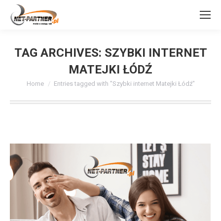
TAG ARCHIVES:
SZYBKI INTERNET
MATEJKI ŁÓDŹ
You are here:
Home
Entries tagged with "Szybki internet Matejki Łódź"