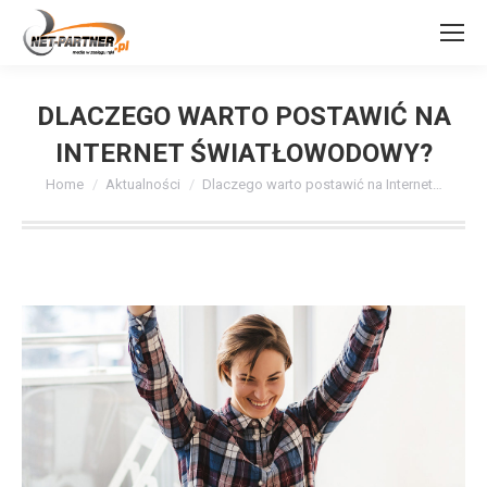
DLACZEGO WARTO POSTAWIĆ NA
INTERNET ŚWIATŁOWODOWY?
You are here:
Home
Aktualności
Dlaczego warto postawić na Internet…