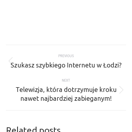
Post
PREVIOUS
navigation
Szukasz szybkiego Internetu w Łodzi?
Previous
post:
NEXT
Telewizja, która dotrzymuje kroku
Next
nawet najbardziej zabieganym!
post:
Related posts