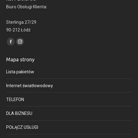
Biuro Obsługi Klienta:
Sterlinga 27/29
90-212 Łódź
Find us on:
Facebook
Instagram
page
page
Mapa strony
opens
opens
in
in
Lista pakietów
new
new
window
window
Internet światłowodowy
TELEFON
DLA BIZNESU
POŁĄCZ USŁUGI