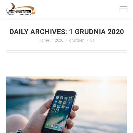
DAILY ARCHIVES:
1 GRUDNIA 2020
You are here:
Home
2020
grudzień
01