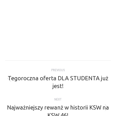
Post
PREVIOUS
navigation
Tegoroczna oferta DLA STUDENTA już
Previous
jest!
post:
NEXT
Najważniejszy rewanż w historii KSW na
Next
KSW 46!