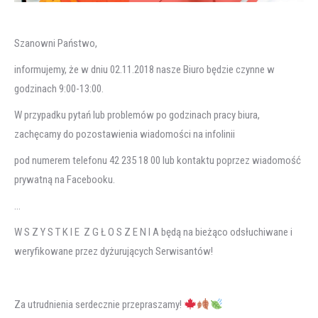
Szanowni Państwo,
informujemy, że w dniu 02.11.2018 nasze Biuro będzie czynne w
godzinach 9:00-13:00.
W przypadku pytań lub problemów po godzinach pracy biura,
zachęcamy do pozostawienia wiadomości na infolinii
pod numerem telefonu 42 235 18 00 lub kontaktu poprzez wiadomość
prywatną na Facebooku.
…
W S Z Y S T K I E Z G Ł O S Z E N I A będą na bieżąco odsłuchiwane i
weryfikowane przez dyżurujących Serwisantów!
Za utrudnienia serdecznie przepraszamy!