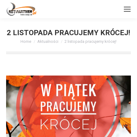
2 LISTOPADA PRACUJEMY KRÓCEJ!
You are here:
Home
Aktualności
2 listopada pracujemy krócej!