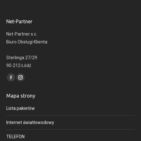
Net-Partner
Net-Partner s.c.
Biuro Obsługi Klienta:
Sterlinga 27/29
90-212 Łódź
Find us on:
Facebook
Instagram
page
page
Mapa strony
opens
opens
in
in
Lista pakietów
new
new
window
window
Internet światłowodowy
TELEFON