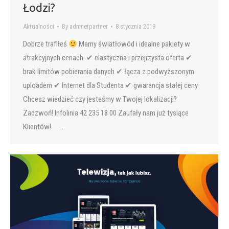
Łodzi?
Aktualności
By
admnetpartner
8 stycznia 2019
Dobrze trafiłeś
Mamy światłowód i idealne pakiety w
atrakcyjnych cenach. ✔ elastyczna i przejrzysta oferta ✔
brak limitów pobierania danych ✔ łącza z podwyższonym
uploadem ✔ Internet dla Studenta ✔ gwarancja stałej ceny
Chcesz wiedzieć czy jesteśmy w Twojej lokalizacji?
Zadzwoń! Infolinia 42 235 18 00 Zaufały nam już tysiące
Klientów! …