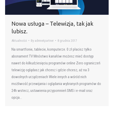
Nowa usługa – Telewizja, tak jak
lubisz.
Aktualności
By
admnetpartner
8 grudnia 2017
Na smartfonie, tablecie, komputerze. 0 zł płacisz tylko
abonament TV Mnóstwo kanałów możesz mieć dostęp
nawet do kilkudziesięciu programów online Zero ograniczeń
telewizję oglądasz jak chcesz i gdzie chcesz, aż na 3
dowolnych urządzeniach Wiele innych a wśród nich
możliwość przewijania i oglądania wybranych programów do
24h wstecz, ustawienia przypomnień SMS i e-mail oraz
opcja…