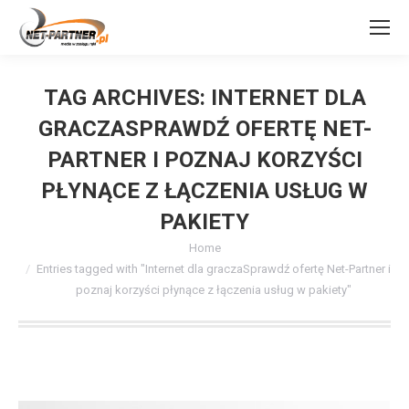
TAG ARCHIVES:
INTERNET DLA
GRACZASPRAWDŹ OFERTĘ NET-
PARTNER I POZNAJ KORZYŚCI
PŁYNĄCE Z ŁĄCZENIA USŁUG W
PAKIETY
You are here:
Home
Entries tagged with "Internet dla graczaSprawdź ofertę Net-Partner i
poznaj korzyści płynące z łączenia usług w pakiety"